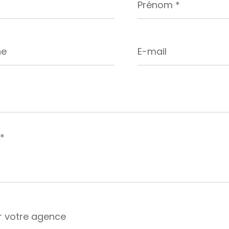
*
E-
mail
r
r votre agence
ce