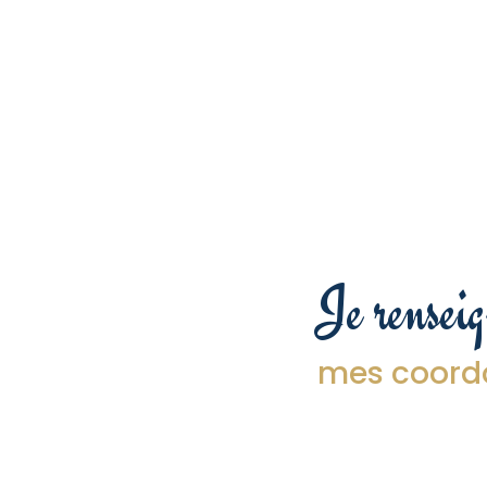
Je rensei
mes coord
Nom