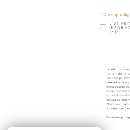
* Champ oblig
J'AI PR
INFORM
(*)*
Les informations
traitant du trait
Données personnel
demande de suppre
droits d’accès, de
consentement à t
sur vos droits. Si
pouvez adresser 
Bloctel », sur laq
vous invitons à n
Ce site est proté