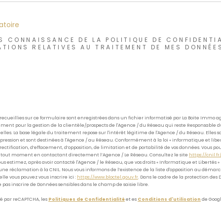
atoire
IS CONNAISSANCE DE LA POLITIQUE DE CONFIDENTIA
ATIONS RELATIVES AU TRAITEMENT DE MES DONNÉE
 recueillies sur ce formulaire sont enregistrées dans un fichier informatisé par La Boite Immo
ement pour la gestion de la clientèle/prospects de l'Agence / du Réseau qui reste Responsable 
les. La base légale du traitement repose sur l'intérêt légitime de l'Agence / du Réseau. Elles s
ssion et sont destinées à l'Agence / au Réseau. Conformément à la loi « informatique et libert
 rectification, d’effacement, d’opposition, de limitation et de portabilité de vos données. Vous po
out moment en contactant directement l’Agence / Le Réseau. Consultez le site
https://cnil.fr/
 vous estimez, après avoir contacté l'Agence / le Réseau, que vos droits « Informatique et Libertés »
une réclamation à la CNIL. Nous vous informons de l’existence de la liste d'opposition au déma
uelle vous pouvez vous inscrire ici :
https://www.bloctel.gouv.fr
. Dans le cadre de la protection des
e pas inscrire de Données sensibles dans le champ de saisie libre.
gé par reCAPTCHA, les
Politiques de Confidentialité
et es
Conditions d'utilisation
de Googl