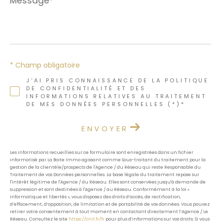
*
* Champ obligatoire
J'AI PRIS CONNAISSANCE DE LA POLITIQUE
DE CONFIDENTIALITÉ ET DES
INFORMATIONS RELATIVES AU TRAITEMENT
DE MES DONNÉES PERSONNELLES (*)*
ENVOYER
Les informations recueillies sur ce formulaire sont enregistrées dans un fichier
informatisé par La Boite Immo agissant comme Sous-traitant du traitement pour la
gestion de la clientèle/prospects de l'Agence / du Réseau qui reste Responsable du
Traitement de vos Données personnelles. La base légale du traitement repose sur
l'intérêt légitime de l'Agence / du Réseau. Elles sont conservées jusqu'à demande de
suppression et sont destinées à l'Agence / au Réseau. Conformément à la loi «
informatique et libertés », vous disposez des droits d’accès, de rectification,
d’effacement, d’opposition, de limitation et de portabilité de vos données. Vous pouvez
retirer votre consentement à tout moment en contactant directement l’Agence / Le
Réseau. Consultez le site
https://cnil.fr/fr
pour plus d’informations sur vos droits. Si vous