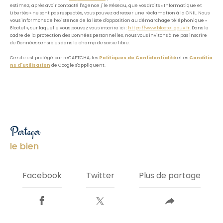
estimez, après avoir contacté l'Agence / le Réseau, que vos droits « Informatique et
Libertés » ne sont pas respectés, vous pouvez adresser une réclamation à la CNIL. Nous
vous informons de l’existence de la liste d'opposition au démarchage téléphonique «
Bloctel », sur laquelle vous pouvez vous inscrire ici :
https://www.bloctel.gouv.fr
. Dans le
cadre de la protection des Données personnelles, nous vous invitons à ne pas inscrire
de Données sensibles dans le champ de saisie libre.
Ce site est protégé par reCAPTCHA, les
Politiques de Confidentialité
et es
Conditio
ns d'utilisation
de Google s'appliquent.
partager
le bien
Facebook
Twitter
Plus de partage