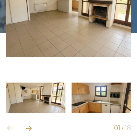
Budget
Budget
Surface
Surface
Pièces
Pièces
Référence
AFFINER LES CRITÈRES
Terrasse
Parking
Piscine
FILTRER PAR
Coups de coeur
Exclusivités
01
18
/