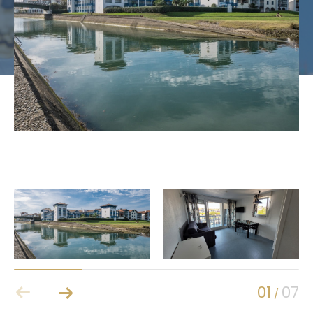
Budget
Budget
Surface
Surface
Pièces
Pièces
Référence
AFFINER LES CRITÈRES
Terrasse
Parking
Piscine
FILTRER PAR
Coups de coeur
Exclusivités
01
07
/