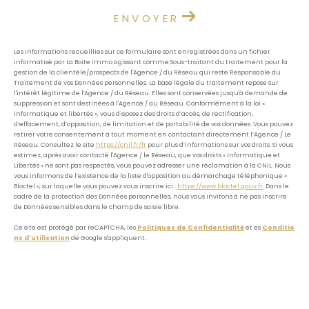
ENVOYER
Les informations recueillies sur ce formulaire sont enregistrées dans un fichier
informatisé par La Boite Immo agissant comme Sous-traitant du traitement pour la
gestion de la clientèle/prospects de l'Agence / du Réseau qui reste Responsable du
Traitement de vos Données personnelles. La base légale du traitement repose sur
l'intérêt légitime de l'Agence / du Réseau. Elles sont conservées jusqu'à demande de
suppression et sont destinées à l'Agence / au Réseau. Conformément à la loi «
informatique et libertés », vous disposez des droits d’accès, de rectification,
d’effacement, d’opposition, de limitation et de portabilité de vos données. Vous pouvez
retirer votre consentement à tout moment en contactant directement l’Agence / Le
Réseau. Consultez le site
https://cnil.fr/fr
pour plus d’informations sur vos droits. Si vous
estimez, après avoir contacté l'Agence / le Réseau, que vos droits « Informatique et
Libertés » ne sont pas respectés, vous pouvez adresser une réclamation à la CNIL. Nous
vous informons de l’existence de la liste d'opposition au démarchage téléphonique «
Bloctel », sur laquelle vous pouvez vous inscrire ici :
https://www.bloctel.gouv.fr
. Dans le
cadre de la protection des Données personnelles, nous vous invitons à ne pas inscrire
de Données sensibles dans le champ de saisie libre.
Ce site est protégé par reCAPTCHA, les
Politiques de Confidentialité
et es
Conditio
ns d'utilisation
de Google s'appliquent.