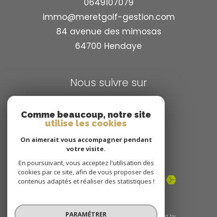
0649107079
immo@meretgolf-gestion.com
84 avenue des mimosas
64700
hendaye
Nous suivre sur
Comme beaucoup, notre site
utilise les cookies
On aimerait vous accompagner pendant
votre visite.
Adhérents
En poursuivant, vous acceptez l'utilisation des
cookies par ce site, afin de vous proposer des
contenus adaptés et réaliser des statistiques !
PARAMÉTRER
© 2026 | Tous droits réservés | Traduction powered by