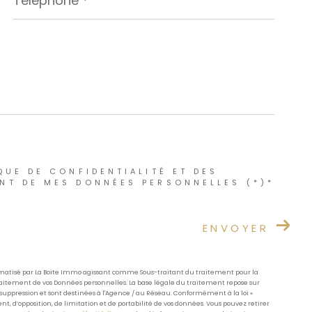
QUE DE CONFIDENTIALITÉ ET DES
NT DE MES DONNÉES PERSONNELLES (*)*
ENVOYER
formatisé par La Boite Immo agissant comme Sous-traitant du traitement pour la
Traitement de vos Données personnelles. La base légale du traitement repose sur
suppression et sont destinées à l'Agence / au Réseau. Conformément à la loi «
ent, d’opposition, de limitation et de portabilité de vos données. Vous pouvez retirer