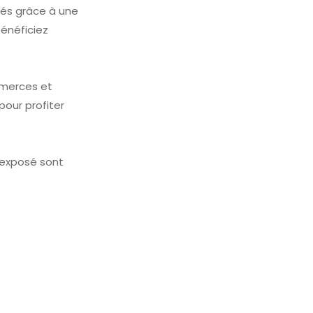
sés grâce à une
bénéficiez
mmerces et
our profiter
t exposé sont