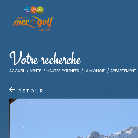
V
o
t
r
e
r
e
c
h
e
r
c
h
e
ACCUEIL
VENTE
HAUTES PYRENEES
LA MONGIE
APPARTEMENT
RETOUR