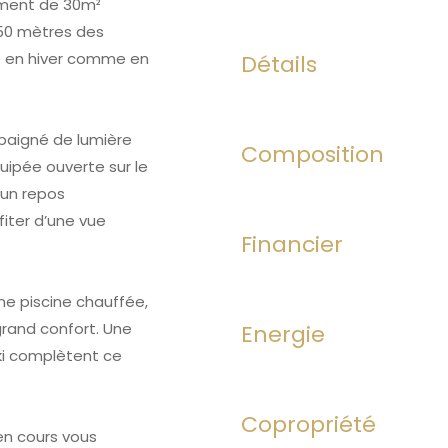
ement de 30m²
 50 mètres des
ne en hiver comme en
Détails
 baigné de lumière
Composition
quipée ouverte sur le
 un repos
iter d’une vue
Financier
ne piscine chauffée,
grand confort. Une
Energie
ski complètent ce
Copropriété
en cours vous