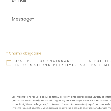
*
Message*
*
* Champ obligatoire
J'AI PRIS CONNAISSANCE DE LA POLITI
INFORMATIONS RELATIVES AU TRAITEME
Les informations recueillies sur ce formulaire sont enregistrées dans un fichier in
gestion de la clientèle/prospects de l'Agence / du Réseau qui reste Responsable du 
l'intérêt légitime de l'Agence / du Réseau. Elles sont conservées jusqu'à demande de 
informatique et libertés », vous disposez des droits d’accès, de rectification, d’effacem