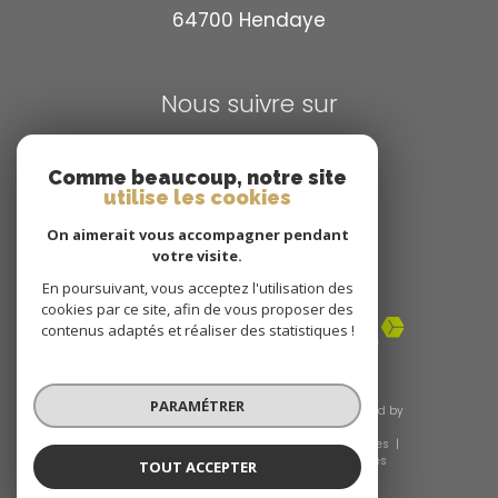
64700
hendaye
Nous suivre sur
Comme beaucoup, notre site
utilise les cookies
On aimerait vous accompagner pendant
votre visite.
Adhérents
En poursuivant, vous acceptez l'utilisation des
cookies par ce site, afin de vous proposer des
contenus adaptés et réaliser des statistiques !
PARAMÉTRER
© 2026 | Tous droits réservés | Traduction powered by
Google |
Nos honoraires
Plan du site
Mentions légales
Admin
Nos liens
Politique RGPD
Cookies
TOUT ACCEPTER