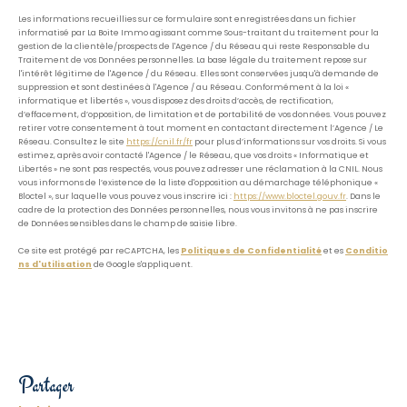
Les informations recueillies sur ce formulaire sont enregistrées dans un fichier
informatisé par La Boite Immo agissant comme Sous-traitant du traitement pour la
gestion de la clientèle/prospects de l'Agence / du Réseau qui reste Responsable du
Traitement de vos Données personnelles. La base légale du traitement repose sur
l'intérêt légitime de l'Agence / du Réseau. Elles sont conservées jusqu'à demande de
suppression et sont destinées à l'Agence / au Réseau. Conformément à la loi «
informatique et libertés », vous disposez des droits d’accès, de rectification,
d’effacement, d’opposition, de limitation et de portabilité de vos données. Vous pouvez
retirer votre consentement à tout moment en contactant directement l’Agence / Le
Réseau. Consultez le site
https://cnil.fr/fr
pour plus d’informations sur vos droits. Si vous
estimez, après avoir contacté l'Agence / le Réseau, que vos droits « Informatique et
Libertés » ne sont pas respectés, vous pouvez adresser une réclamation à la CNIL. Nous
vous informons de l’existence de la liste d'opposition au démarchage téléphonique «
Bloctel », sur laquelle vous pouvez vous inscrire ici :
https://www.bloctel.gouv.fr
. Dans le
cadre de la protection des Données personnelles, nous vous invitons à ne pas inscrire
de Données sensibles dans le champ de saisie libre.
Ce site est protégé par reCAPTCHA, les
Politiques de Confidentialité
et es
Conditio
ns d'utilisation
de Google s'appliquent.
partager