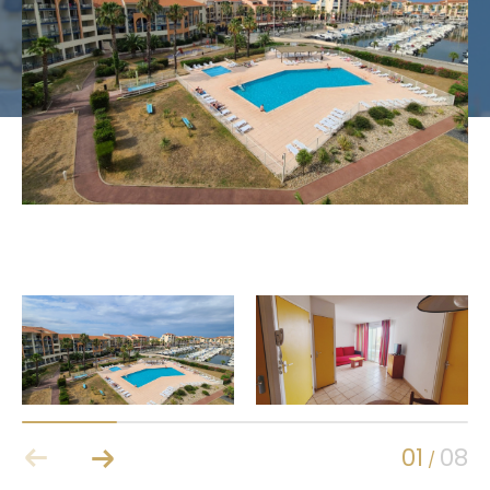
Budget
Budget
Surface
Surface
Pièces
Pièces
Référence
AFFINER LES CRITÈRES
Terrasse
Parking
Piscine
FILTRER PAR
Coups de coeur
Exclusivités
01
08
/