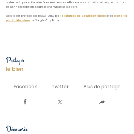
cadre de la protection des Données personnelles, nous vous invitons à ne pas inscrire
de Données sensibles dans le champ de saisie libre.
Ce site est protégé par reCAPTCHA, les
Politiques de Confidentialité
et es
Conditio
ns d'utilisation
de Google s'appliquent.
partager
le bien
Facebook
Twitter
Plus de partage
découvrir