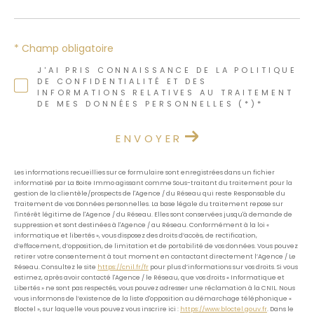
* Champ obligatoire
J'AI PRIS CONNAISSANCE DE LA POLITIQUE
DE CONFIDENTIALITÉ ET DES
INFORMATIONS RELATIVES AU TRAITEMENT
DE MES DONNÉES PERSONNELLES (*)*
ENVOYER
Les informations recueillies sur ce formulaire sont enregistrées dans un fichier
informatisé par La Boite Immo agissant comme Sous-traitant du traitement pour la
gestion de la clientèle/prospects de l'Agence / du Réseau qui reste Responsable du
Traitement de vos Données personnelles. La base légale du traitement repose sur
l'intérêt légitime de l'Agence / du Réseau. Elles sont conservées jusqu'à demande de
suppression et sont destinées à l'Agence / au Réseau. Conformément à la loi «
informatique et libertés », vous disposez des droits d’accès, de rectification,
d’effacement, d’opposition, de limitation et de portabilité de vos données. Vous pouvez
retirer votre consentement à tout moment en contactant directement l’Agence / Le
Réseau. Consultez le site
https://cnil.fr/fr
pour plus d’informations sur vos droits. Si vous
estimez, après avoir contacté l'Agence / le Réseau, que vos droits « Informatique et
Libertés » ne sont pas respectés, vous pouvez adresser une réclamation à la CNIL. Nous
vous informons de l’existence de la liste d'opposition au démarchage téléphonique «
Bloctel », sur laquelle vous pouvez vous inscrire ici :
https://www.bloctel.gouv.fr
. Dans le