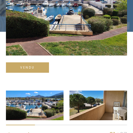
Budget
Budget
Surface
Surface
Pièces
Pièces
Référence
VENDU
AFFINER LES CRITÈRES
Terrasse
Parking
Piscine
FILTRER PAR
Coups de coeur
Exclusivités