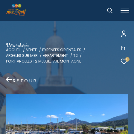
V
o
t
r
e
r
e
c
h
e
r
c
h
e
Fr
Effectuer une recherche
ACCUEIL
VENTE
PYRENEES ORIENTALES
et trouver le bien qui correspond à vos
ARGELES SUR MER
APPARTEMENT
T2
0
PORT ARGELES T2 MEUBLE VUE MONTAGNE
critères
Type
RETOUR
d'offre
Acheter
Type
de
Type de bien
bien
Ville